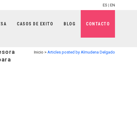
ES
|
EN
ESA
CASOS DE EXITO
BLOG
CONTACTO
esora
Inicio
>
Articles posted by Almudena Delgado
para