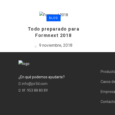
BLOG
Todo preparado para
Formnext 2018
9 noviembre, 2018
Product
¿En qué podemos ayudarte?
Casos de
info@jcr3d.com
tlf. 953 88 80 89
Empres
Contact