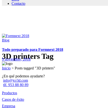
Contacto
Blog
Todo preparado para Formnext 2018
3D printers Tag
9 noviembre, 2018
Inicio
>
Posts tagged "3D printers"
¿En qué podemos ayudarte?
info@jcr3d.com
tlf. 953 88 80 89
Productos
Casos de éxito
Empresa